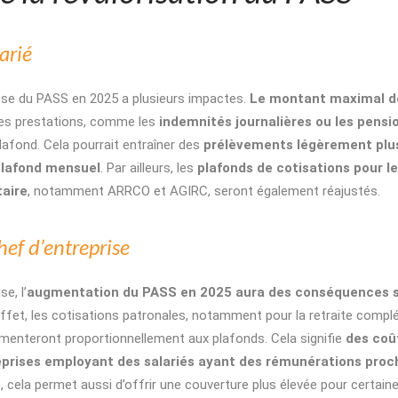
arié
usse du PASS en 2025 a plusieurs impactes.
Le montant maximal de
nes prestations, comme les
indemnités journalières ou les pensi
afond. Cela pourrait entraîner des
prélèvements légèrement plus
plafond mensuel
. Par ailleurs, les
plafonds de cotisations pour l
aire
, notamment ARRCO et AGIRC, seront également réajustés.
f d’entreprise
e, l’
augmentation du PASS en 2025 aura des conséquences s
effet, les cotisations patronales, notamment pour la retraite comp
enteront proportionnellement aux plafonds. Cela signifie
des coû
reprises employant des salariés ayant des rémunérations proc
 cela permet aussi d’offrir une couverture plus élevée pour certain