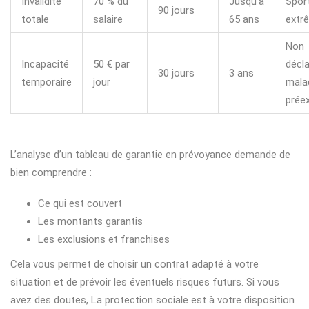
Invalidité
70 % du
Jusqu’à
Spor
90 jours
totale
salaire
65 ans
extr
Non
Incapacité
50 € par
décl
30 jours
3 ans
temporaire
jour
mala
prée
L’analyse d’un tableau de garantie en prévoyance demande de
bien comprendre :
Ce qui est couvert
Les montants garantis
Les exclusions et franchises
Cela vous permet de choisir un contrat adapté à votre
situation et de prévoir les éventuels risques futurs. Si vous
avez des doutes, La protection sociale est à votre disposition