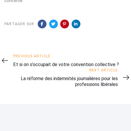
concerné.
PARTAGER SUR
Previous
PREVIOUS ARTICLE
Article
Et si on s’occupait de votre convention collective ?
Next
NEXT ARTICLE
Article
La réforme des indemnités journalières pour les
professions libérales