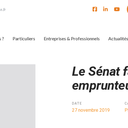
e.fr
 ?
Particuliers
Entreprises & Professionnels
Actualité
Le Sénat f
ion
emprunte
DATE
C
27 novembre 2019
P