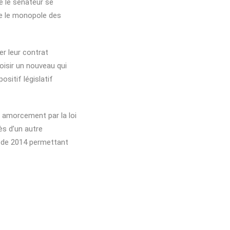
e le sénateur se
re le monopole des
ier leur contrat
isir un nouveau qui
ositif législatif
n amorcement par la loi
ès d’un autre
 de 2014 permettant