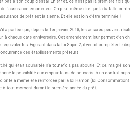
st pas à son coup d’essai. En effet, ce n’est pas la première fois qu
 de l’assurance emprunteur. On peut même dire que la bataille cont
surance de prêt est la sienne. Et elle est loin d’être terminée !
’il a portée que, depuis le 1er janvier 2018, les assurés peuvent résil
r, à chaque date anniversaire. Cet amendement leur permet d’en cho
équivalentes. Figurant dans la loi Sapin 2, il venait compléter le disp
 concurrence des établissements prêteurs.
rché qui était souhaitée n’a toutefois pas aboutie. Et ce, malgré so
donné la possibilité aux emprunteurs de souscrire à un contrat aupr
volonté a même été renforcée par la loi Hamon (loi Consommation)
e à tout moment durant la première année du prêt.