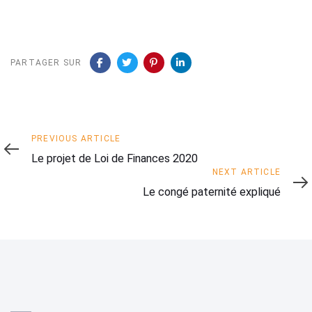
PARTAGER SUR
Previous
PREVIOUS ARTICLE
Article
Le projet de Loi de Finances 2020
Next
NEXT ARTICLE
Article
Le congé paternité expliqué