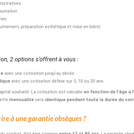
istratives
humation
nnes
umement, préparation esthétique et mise en bière)
on, 2 options s’offrent à vous :
re
avec une cotisation jusqu’au décès
dique
avec une cotisation définie sur 5, 10 ou 20 ans
apital souhaité. La cotisation est calculée
en fonction de l’âge à 
Cette
mensualité
sera
identique pendant toute la durée du con
ire à une garantie obsèques ?
t du contrat, doit être compris
entre 12 et 85 ans
. La garantie ob