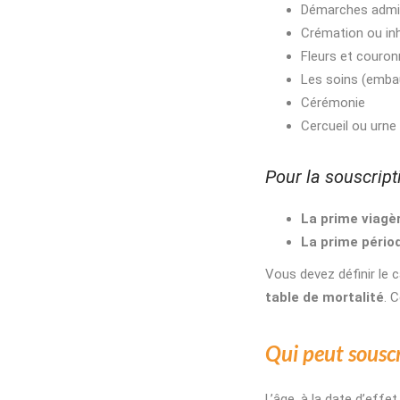
Démarches admin
Crémation ou in
Fleurs et couro
Les soins (emba
Cérémonie
Cercueil ou urne
Pour la souscripti
La
prime viagè
La prime pério
Vous devez définir le c
table de mortalité
. 
Qui peut souscr
L’âge, à la date d’effe