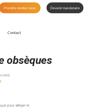
Prendre rendez-vous
Devenir mandataire
s
Contact
ie obsèques
GORIE
s
ue pour alléger le