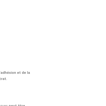
l’adhésion et de la
trat.
sèques
peut être