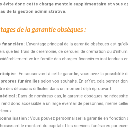
s évite donc cette charge mentale supplémentaire et vous ap
u de la gestion administrative.
ntages de la garantie obsèques :
 financière
: L’avantage principal de la garantie obsèques est qu’elle
tels que les frais de cérémonie, de cercueil, de crémation ou d’inhuma
nsidérablement votre famille des charges financières inattendues
nticipée
: En souscrivant à cette garantie, vous avez la possibilité de
 propres funérailles
selon vos souhaits. En effet, cela permet donc
re des décisions difficiles dans un moment déjà éprouvant.
médical
: Dans de nombreux cas, la garantie obsèques ne nécessit
la rend donc accessible à un large éventail de personnes, même cell
icaux.
sonnalisation
: Vous pouvez personnaliser la garantie en fonction
choisissant le montant du capital et les services funéraires par exem